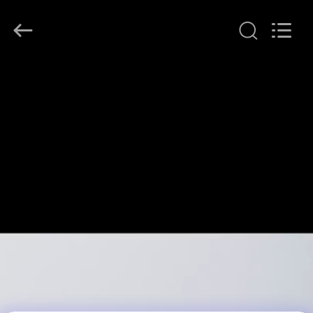
©
2021
-
2026
Shenzhen
ChengHao
Optoelectronic
집
Co.,
Ltd..
All
Rights
Reserved.
제
품
우
리
에
관