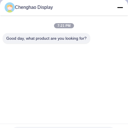
한
Chenghao Display
것
7:21 PM
공
Good day, what product are you looking for?
장
투
어
품
질
관
7인치 태양광 화면 1000 고 밝기 1024x600 IPS Tft LCD 용량
리
터치