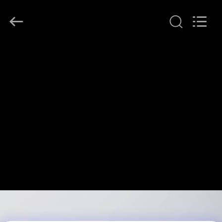
©
2021
-
2026
Shenzhen
ChengHao
Optoelectronic
집
Co.,
Ltd..
All
Rights
Reserved.
제
품
우
리
에
관