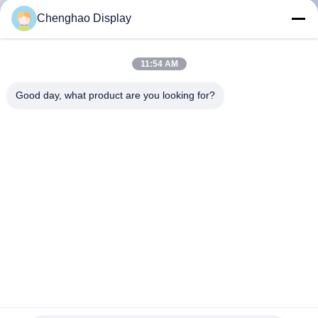
한
Chenghao Display
것
11:54 AM
공
Good day, what product are you looking for?
장
투
어
품
질
관
10.25인치 Tft LCD 모듈 모든 관점 1280x480 픽셀 CE RoHS
리
인증