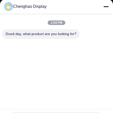
한
Chenghao Display
것
1:04 PM
공
Good day, what product are you looking for?
장
투
어
품
질
관
10.1인치 산업용 LCD 모듈 80/80/80/80 I2C 터치와 함께 모든
리
관점