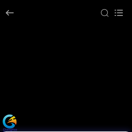
©
2021
-
2026
Shenzhen
ChengHao
Optoelectronic
집
Co.,
Ltd..
All
Rights
Reserved.
제
품
우
리
에
관