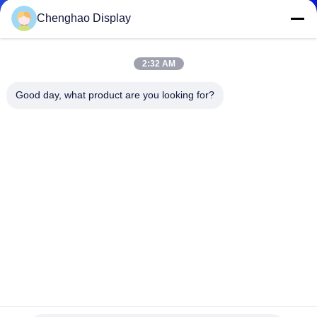
한
Chenghao Display
것
2:32 AM
공
Good day, what product are you looking for?
장
투
어
품
질
관
10.1 인치 전기 용량 터치 스크린 모듈 800*1280 풀（Full）
리
HD Tft LCD 디스플레이