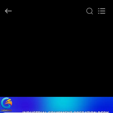
©
2021
-
2026
Shenzhen
ChengHao
Optoelectronic
집
Co.,
Ltd..
All
Rights
Reserved.
제
품
우
리
에
관