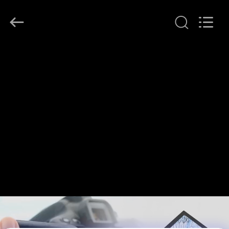
©
2021
-
2026
Shenzhen
ChengHao
Optoelectronic
집
Co.,
Ltd..
All
Rights
Reserved.
제
품
우
리
에
관