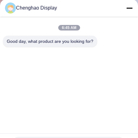
한
Chenghao Display
것
6:45 AM
공
Good day, what product are you looking for?
장
투
어
품
질
관
ST7789 QVGA TFT LCD 용량성 터치스크린 IPS 햇빛 읽기
리
가능