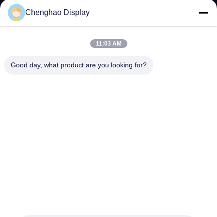
한
Chenghao Display
것
11:03 AM
공
Good day, what product are you looking for?
장
투
어
품
질
관
3.5인치 저전력 LCD 디스플레이 모듈 320x480 해상도 SPI 인
리
터페이스