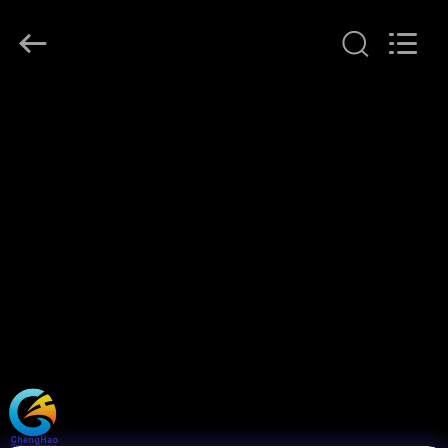
©
2021
-
2026
Shenzhen
ChengHao
Optoelectronic
집
Co.,
Ltd..
All
Rights
Reserved.
제
품
우
리
에
관