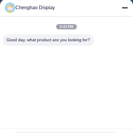
한
Chenghao Display
것
2:43 PM
공
Good day, what product are you looking for?
장
투
어
품
질
관
HD 7 인치 TFT LCD 모듈 RGB 1024X600 4 차선 MIPI 모든
리
시각 방향