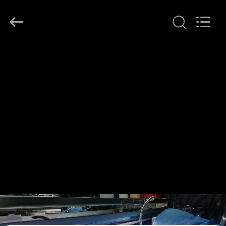
©
2021
-
2026
Shenzhen
ChengHao
Optoelectronic
집
Co.,
Ltd..
All
Rights
Reserved.
제
품
우
리
에
관