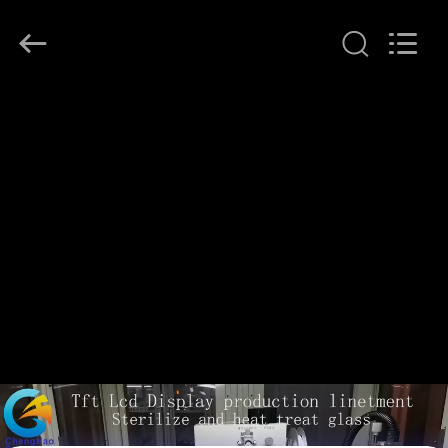
©
2021
-
2026
Shenzhen
ChengHao
Optoelectronic
집
Co.,
Ltd..
All
Rights
Reserved.
제
품
우
리
에
관