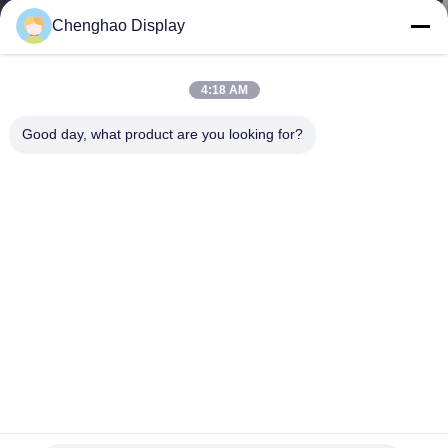
한
Chenghao Display
것
4:18 AM
공
Good day, what product are you looking for?
장
투
어
품
질
관
리
높은 밝기 300Nits 1.77 인치 LCD 화면 모듈 TFT 128 * 160