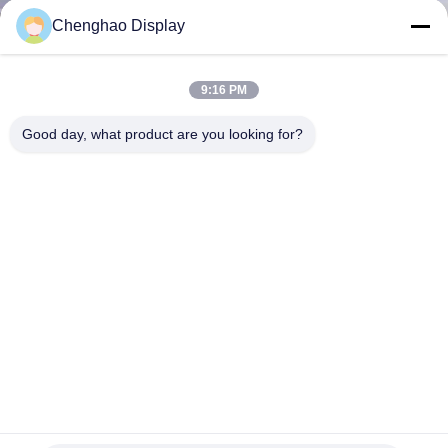
한
Chenghao Display
것
9:16 PM
공
Good day, what product are you looking for?
장
투
어
품
질
관
리
FPC RGB 4.3" IPS LCD 디스플레이 전송 300cd/M2 ROHS