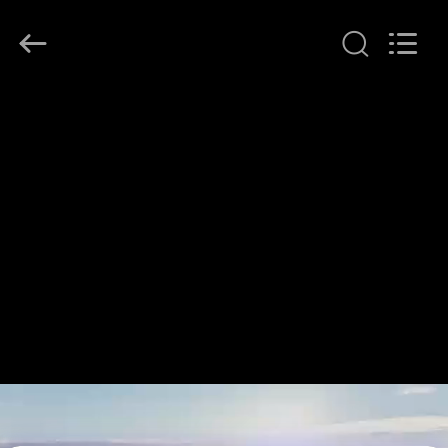
©
2021
-
2026
Shenzhen
ChengHao
Optoelectronic
집
Co.,
Ltd..
All
Rights
Reserved.
제
품
우
리
에
관