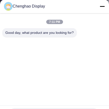
한
Chenghao Display
것
7:11 PM
공
Good day, what product are you looking for?
장
투
어
품
질
관
MCU 280cd m2 ILI9488 3.5 인치 TFT 디스플레이 용량 터치
리
패널