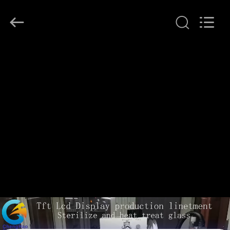
©
2021
-
2026
Shenzhen
ChengHao
Optoelectronic
집
Co.,
Ltd..
All
Rights
Reserved.
제
품
우
리
에
관