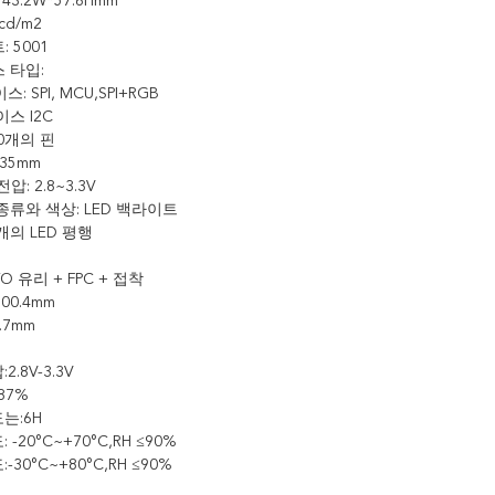
43.2W*57.6Hmm
cd/m2
 5001
 타입:
: SPI, MCU,SPI+RGB
이스 I2C
50개의 핀
.35mm
전압: 2.8~3.3V
종류와 색상: LED 백라이트
개의 LED 평행
ITO 유리 + FPC + 접착
00.4mm
.7mm
2.8V-3.3V
87%
도는:6H
: -20°C~+70°C,RH ≤90%
:-30°C~+80°C,RH ≤90%