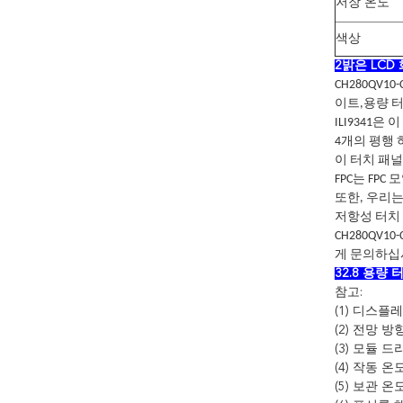
저장 온도
색상
2밝은 LCD
CH280QV10
이트,용량 터
ILI9341
4개의 평행 
이 터치 패널
FPC는 FP
또한, 우리는
저항성 터치 
CH280QV
게 문의하십
32.8 용량 
참고:
(1) 디스플레
(2) 전망 방향:
(3) 모듈 드라
(4) 작동 온도
(5) 보관 온도