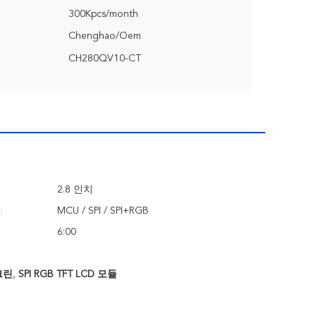
300Kpcs/month
Chenghao/Oem
CH280QV10-CT
2.8 인치
:
MCU / SPI / SPI+RGB
6:00
크린
,
SPI RGB TFT LCD 모듈