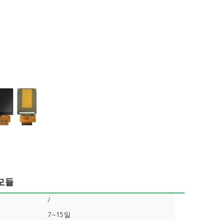
 모듈
/
7~15일