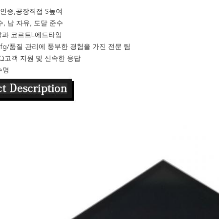
1 인증
,
공장
직접
S
높여
수, 납 자유, 도달 준수
쌀과 코르트
L
에드타임
fg/품질 관리에 풍부한 경험을 가진 전문 팀
Q
고객 지원 및 신속한 응답
수명