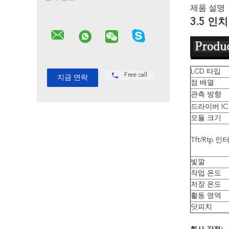
제품 설명
3.5 인
LCD 타입
Free call
점 배열
관측 방향
드라이버 IC
모듈 크기
Tft/Rtp 
빛깔
작업 온도
저장 온도
활동 영역
닷피치