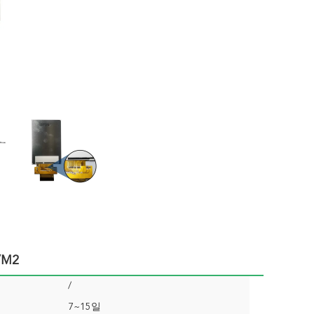
/m2
/
7~15일