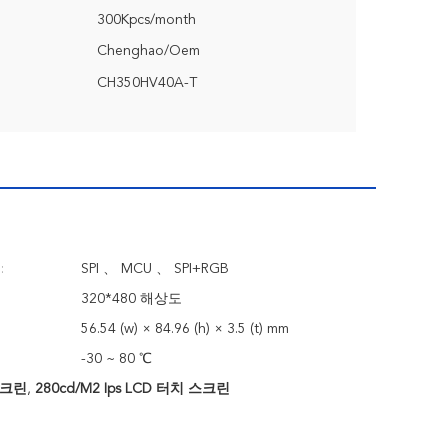
300Kpcs/month
Chenghao/Oem
CH350HV40A-T
:
SPI 、 MCU 、 SPI+RGB
320*480 해상도
56.54 (w) × 84.96 (h) × 3.5 (t) mm
-30 ~ 80 ℃
 스크린
,
280cd/M2 Ips LCD 터치 스크린