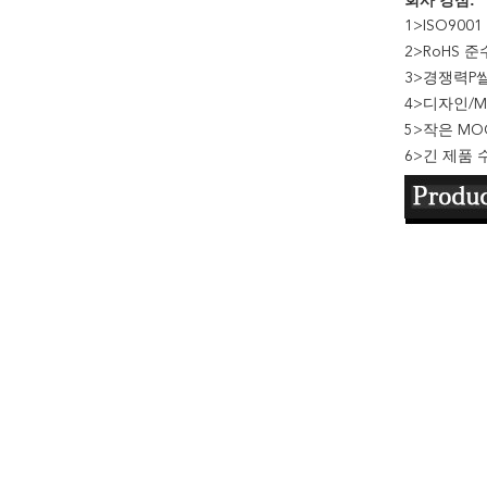
회사 강점:
1>
ISO900
2>
RoHS 준
3>
경쟁력
P
4>
디자인/M
5>
작은 MO
6>
긴 제품 