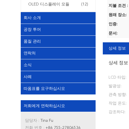
OLED 디스플레이 모듈
(12)
지불 조건 :
원래 장소:
회사 소개
인증:
공장 투어
문서:
품질 관리
상세 정보
연락처
상세 정보
소식
사례
LCD 타입:
발광성:
따옴표를 요구하십시오
관측 방향:
작업 온도:
저희에게 연락하십시오
강조하다:
담당자 :
Tina Fu
전화 번호 :
+86 755-27806536