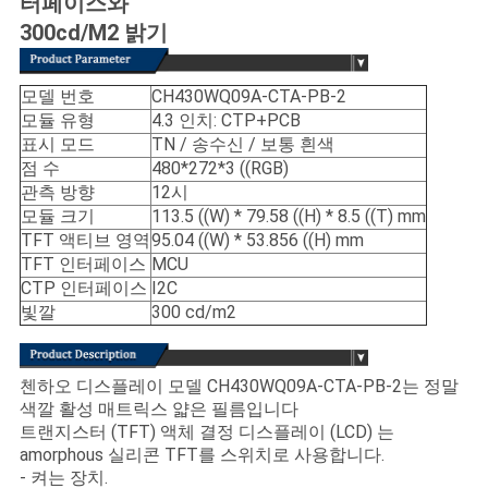
터페이스와
하
300cd/M2 밝기
십
모델 번호
CH430WQ09A-CTA-PB-2
시
모듈 유형
4.3 인치: CTP+PCB
표시 모드
TN / 송수신 / 보통 흰색
오
점 수
480*272*3 ((RGB)
관측 방향
12시
모듈 크기
113.5 ((W) * 79.58 ((H) * 8.5 ((T) mm
사
TFT 액티브 영역
95.04 ((W) * 53.856 ((H) mm
TFT 인터페이스
MCU
이
CTP 인터페이스
I2C
트
빛깔
300 cd/m2
맵
첸하오 디스플레이 모델 CH430WQ09A-CTA-PB-2는 정말
색깔 활성 매트릭스 얇은 필름입니다
PRIVACY
트랜지스터 (TFT) 액체 결정 디스플레이 (LCD) 는
amorphous 실리콘 TFT를 스위치로 사용합니다.
POLICY
- 켜는 장치.