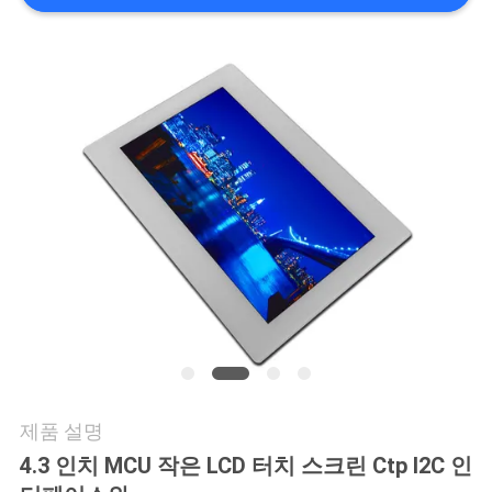
저
희
와
연
락
인
용
을
요
제품 설명
4.3 인치 MCU 작은 LCD 터치 스크린 Ctp I2C 인
청