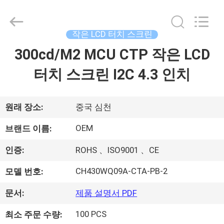
©
2021
-
2026
Shenzhen
작은 LCD 터치 스크린
ChengHao
Optoelectronic
300cd/M2 MCU CTP 작은 LCD
집
Co.,
Ltd..
All
터치 스크린 I2C 4.3 인치
Rights
Reserved.
제
품
원래 장소:
중국 심천
OEM
브랜드 이름:
우
인증:
ROHS 、ISO9001 、CE
리
CH430WQ09A-CTA-PB-2
모델 번호:
에
문서:
제품 설명서 PDF
관
100 PCS
최소 주문 수량: