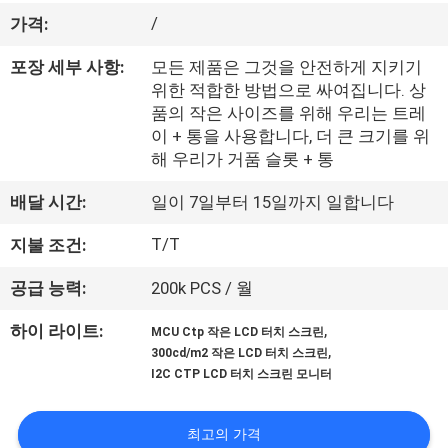
한
/
가격:
것
포장 세부 사항:
모든 제품은 그것을 안전하게 지키기
위한 적합한 방법으로 싸여집니다. 상
공
품의 작은 사이즈를 위해 우리는 트레
이 + 통을 사용합니다, 더 큰 크기를 위
장
해 우리가 거품 슬롯 + 통
투
배달 시간:
일이 7일부터 15일까지 일합니다
어
T/T
지불 조건:
공급 능력:
200k PCS / 월
품
,
하이 라이트:
질
MCU Ctp 작은 LCD 터치 스크린
,
300cd/m2 작은 LCD 터치 스크린
관
I2C CTP LCD 터치 스크린 모니터
리
최고의 가격