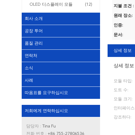
OLED 디스플레이 모듈
(12)
지불 조건 :
원래 장소:
회사 소개
인증:
공장 투어
문서:
품질 관리
상세 정보
연락처
상세 정보
소식
사례
모듈 타입:
도트 수:
따옴표를 요구하십시오
모듈 크기:
인터페이스
저희에게 연락하십시오
강조하다:
담당자 :
Tina Fu
전화 번호 :
+86 755-27806536