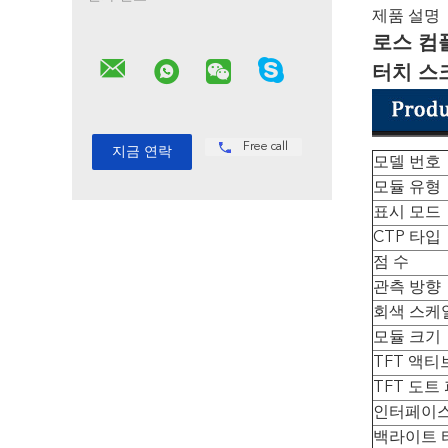
제품 설명
로스 컴
터치 스
Free call
모델 번호
모듈 유형
표시 모드
CTP 타입
점 수
관측 방향
회색 스케
모듈 크기
TFT 액티
TFT 도트
인터페이
백라이트 