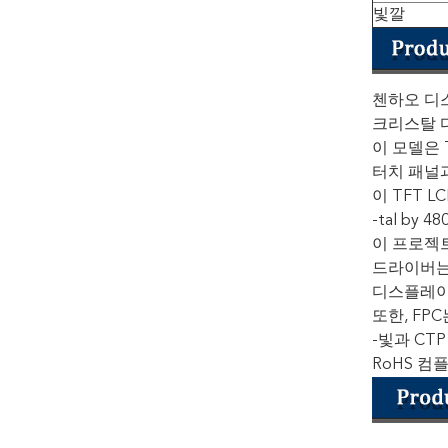
빛깔
첸하오 디스
크리스탈 디스
이 모델은 T
터치 패널과
이 TFT L
-tal by 4
이 프로젝트
드라이버는
디스플레이
또한, FP
-빛과 CT
RoHS 컴