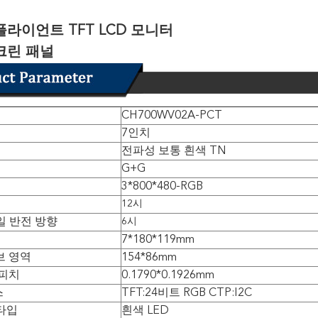
플라이언트 TFT LCD 모니터
크린 패널
CH700WV02A-PCT
7인치
전파성 보통 흰색 TN
G+G
3*800*480-RGB
12시
일 반전 방향
6시
7*180*119mm
브 영역
154*86mm
 피치
0.1790*0.1926mm
스
TFT:24비트 RGB CTP:I2C
타입
흰색 LED