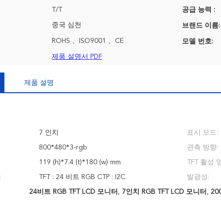
T/T
공급 능력 :
중국 심천
브랜드 이름:
ROHS 、ISO9001 、CE
모델 번호:
제품 설명서 PDF
제품 설명
7 인치
표시 모드:
800*480*3-rgb
관측 방향:
119 (h)*7.4 (t)*180 (w) mm
TFT 활성 
:
TFT : 24 비트 RGB CTP : I2C
발광성:
24비트 RGB TFT LCD 모니터
,
7인치 RGB TFT LCD 모니터
,
20